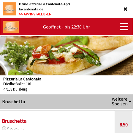
Deine Pizzeria La Cantonata-App!
lacantonata.de
>> APP INSTALLIEREN
Geöffnet - bis 22:30 Uhr
Pizzeria La Cantonata
Friedhofsallee 101
47198 Duisburg
weitere
Bruschetta
Speisen
Bruschetta
8.50
Produktinfo