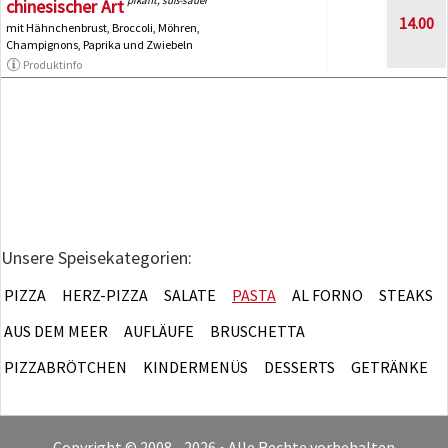
chinesischer Art
14.00
mit Hähnchenbrust, Broccoli, Möhren,
Champignons, Paprika und Zwiebeln
Produktinfo
Unsere Speisekategorien:
PIZZA
HERZ-PIZZA
SALATE
PASTA
AL FORNO
STEAKS
AUS DEM MEER
AUFLÄUFE
BRUSCHETTA
PIZZABRÖTCHEN
KINDERMENÜS
DESSERTS
GETRÄNKE
Copyright © 2008 - 2026 • Alle Rechte vorbehalten