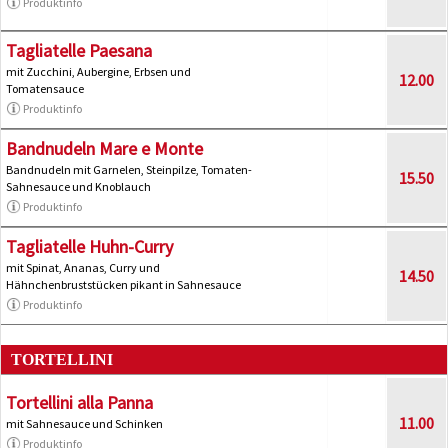
Produktinfo
Tagliatelle Paesana
mit Zucchini, Aubergine, Erbsen und
12.00
Tomatensauce
Produktinfo
Bandnudeln Mare e Monte
Bandnudeln mit Garnelen, Steinpilze, Tomaten-
15.50
Sahnesauce und Knoblauch
Produktinfo
Tagliatelle Huhn-Curry
mit Spinat, Ananas, Curry und
14.50
Hähnchenbruststücken pikant in Sahnesauce
Produktinfo
TORTELLINI
Tortellini alla Panna
11.00
mit Sahnesauce und Schinken
Produktinfo