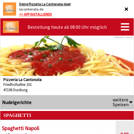
Deine Pizzeria La Cantonata-App!
lacantonata.de
>> APP INSTALLIEREN
Bestellung heute ab 08:00 Uhr möglich
Pizzeria La Cantonata
Friedhofsallee 101
47198 Duisburg
weitere
Nudelgerichte
Speisen
SPAGHETTI
Spaghetti Napoli